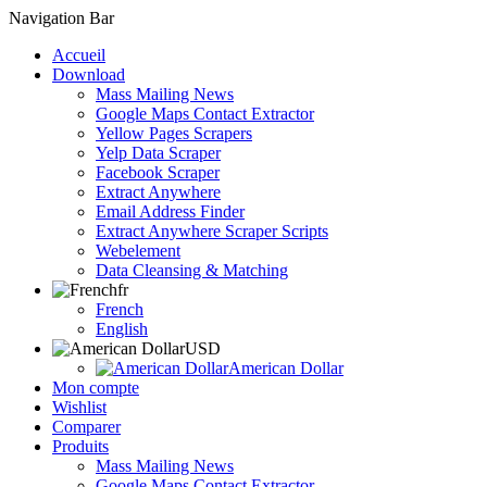
Navigation Bar
Accueil
Download
Mass Mailing News
Google Maps Contact Extractor
Yellow Pages Scrapers
Yelp Data Scraper
Facebook Scraper
Extract Anywhere
Email Address Finder
Extract Anywhere Scraper Scripts
Webelement
Data Cleansing & Matching
fr
French
English
USD
American Dollar
Mon compte
Wishlist
Comparer
Produits
Mass Mailing News
Google Maps Contact Extractor