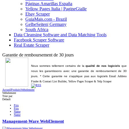
Páginas Amarillas España
Yellow Pages Italia | PagineGialle
Ebay Scraper
GuiaMais.com - Brazil
GelbeSeiten| Germany
South Africa
Data Cleansing Software and Data Matching Tools
Facebook Scraper Software
Real Estate Scraper
Garantie de remboursement de 30 jours
Nous sommes tellement certains de la
qualité de nos logiciels
que
nous les garantissons avec une garantie de
remboursement de 30
jours
. * Cette garantie ne s'applique pas aux logiciels
Email Address
Finder & Contact List Builder,
Yellow Pages Scraper & Yelp Scraper
Accueil
Produits
Webelement
Webelement
Trier par:
Default
Prix
Prix
Name
Name
Management-Ware WebElement