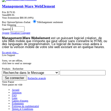
Management-Ware WebElement
Prix
$179.95
Vente
$99.95
Vous économisez
$80.00
(44%)
Buy OptionsOptions d'achat:
Téléchargement seulement
Free Shipping
Quantité
Ajouter
Visualiser
Comparer
Management-Ware Webelement
est un puissant logiciel création de
site Web mobile que n'importe qui peut utliser sans connaître le HTML ou
des languages de programmation. Ce logiciel de bureau vous aidera à
créer la verison mobile de votre site web existant en en quelque heures.
En savoir plus...
Live Support
Sorry, we are offline,
click here to send us message
Produits Rechercher
Recherche avancée
Votre Panier
Votre panier est vide
Accueil
Annonces
FAQ
Liens
Galerie d'images
Évènements
Politique de confidentialité
Termes et Conditions