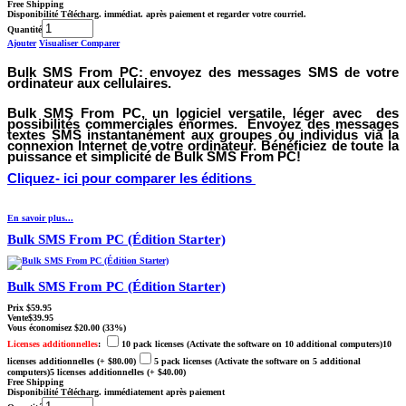
Free Shipping
Disponibilité
Télécharg. immédiat. après paiement et regarder votre courriel.
Quantité
Ajouter
Visualiser
Comparer
Bulk SMS From PC:
envoyez des messages SMS de votre
ordinateur aux cellulaires.
Bulk SMS From PC
, un logiciel versatile, léger avec des
possibilités commerciales énormes. Envoyez des messages
textes SMS instantanément aux groupes ou individus via la
connexion Internet de votre ordinateur. Bénéficiez de toute la
puissance et simplicité de Bulk SMS From PC!
Cliquez- ici pour comparer les éditions
En savoir plus...
Bulk SMS From PC (Édition Starter)
Bulk SMS From PC (Édition Starter)
Prix
$59.95
Vente
$39.95
Vous économisez
$20.00
(33%)
Licenses additionnelles
:
10 pack licenses (Activate the software on 10 additional computers)10
licenses additionnelles
(+ $80.00)
5 pack licenses (Activate the software on 5 additional
computers)5 licenses additionnelles
(+ $40.00)
Free Shipping
Disponibilité
Télécharg. immédiatement après paiement