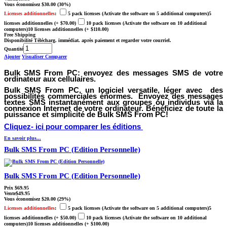
Vous économisez
$30.00
(30%)
Licenses additionnelles
:
5 pack licenses (Activate the software on 5 additional computers)5
licenses additionnelles
(+ $70.00)
10 pack licenses (Activate the software on 10 additional
computers)10 licenses additionnelles
(+ $110.00)
Free Shipping
Disponibilité
Télécharg. immédiat. après paiement et regarder votre courriel.
Quantité
Ajouter
Visualiser
Comparer
Bulk SMS From PC:
envoyez des messages SMS de votre
ordinateur aux cellulaires.
Bulk SMS From PC
, un logiciel versatile, léger avec des
possibilités commerciales énormes. Envoyez des messages
textes SMS instantanément aux groupes ou individus via la
connexion Internet de votre ordinateur. Bénéficiez de toute la
puissance et simplicité de Bulk SMS From PC!
Cliquez- ici pour comparer les éditions
En savoir plus...
Bulk SMS From PC (Edition Personnelle)
Bulk SMS From PC (Edition Personnelle)
Prix
$69.95
Vente
$49.95
Vous économisez
$20.00
(29%)
Licenses additionnelles
:
5 pack licenses (Activate the software on 5 additional computers)5
licenses additionnelles
(+ $50.00)
10 pack licenses (Activate the software on 10 additional
computers)10 licenses additionnelles
(+ $100.00)