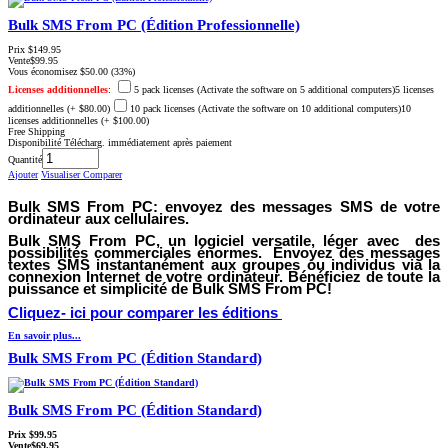
Bulk SMS From PC (Édition Professionnelle)
Prix
$149.95
Vente
$99.95
Vous économisez
$50.00
(33%)
Licenses additionnelles
:
5 pack licenses (Activate the software on 5 additional computers)5 licenses
additionnelles
(+ $80.00)
10 pack licenses (Activate the software on 10 additional computers)10
licenses additionnelles
(+ $100.00)
Free Shipping
Disponibilité
Télécharg. immédiatement après paiement
Quantité
Ajouter
Visualiser
Comparer
Bulk SMS From PC:
envoyez des messages SMS de votre
ordinateur aux cellulaires.
Bulk SMS From PC
, un logiciel versatile, léger avec des
possibilités commerciales énormes. Envoyez des messages
textes SMS instantanément aux groupes ou individus via la
connexion Internet de votre ordinateur. Bénéficiez de toute la
puissance et simplicité de Bulk SMS From PC!
Cliquez- ici pour comparer les éditions
En savoir plus...
Bulk SMS From PC (Édition Standard)
Bulk SMS From PC (Édition Standard)
Prix
$99.95
Vente
$69.95