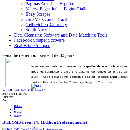
Páginas Amarillas España
Yellow Pages Italia | PagineGialle
Ebay Scraper
GuiaMais.com - Brazil
GelbeSeiten| Germany
South Africa
Data Cleansing Software and Data Matching Tools
Facebook Scraper Software
Real Estate Scraper
Garantie de remboursement de 30 jours
Nous sommes tellement certains de la
qualité de nos logiciels
que
nous les garantissons avec une garantie de
remboursement de 30
jours
. * Cette garantie ne s'applique pas aux logiciels
Email Address
Finder & Contact List Builder,
Yellow Pages Scraper & Yelp Scraper
Accueil
Produits
Bulk SMS From PC
Bulk SMS From PC
Trier par:
Prix
Default
Prix
Name
Name
Bulk SMS From PC (Édition Professionnelle)