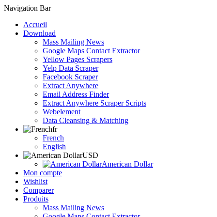
Navigation Bar
Accueil
Download
Mass Mailing News
Google Maps Contact Extractor
Yellow Pages Scrapers
Yelp Data Scraper
Facebook Scraper
Extract Anywhere
Email Address Finder
Extract Anywhere Scraper Scripts
Webelement
Data Cleansing & Matching
fr
French
English
USD
American Dollar
Mon compte
Wishlist
Comparer
Produits
Mass Mailing News
Google Maps Contact Extractor