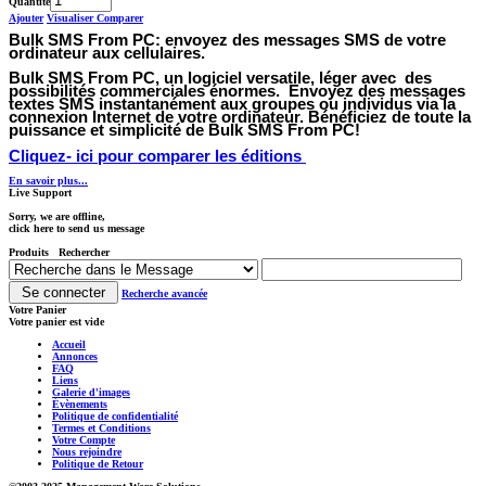
Quantité
Ajouter
Visualiser
Comparer
Bulk SMS From PC:
envoyez des messages SMS de votre
ordinateur aux cellulaires.
Bulk SMS From PC
, un logiciel versatile, léger avec des
possibilités commerciales énormes. Envoyez des messages
textes SMS instantanément aux groupes ou individus via la
connexion Internet de votre ordinateur. Bénéficiez de toute la
puissance et simplicité de Bulk SMS From PC!
Cliquez- ici pour comparer les éditions
En savoir plus...
Live Support
Sorry, we are offline,
click here to send us message
Produits Rechercher
Recherche avancée
Votre Panier
Votre panier est vide
Accueil
Annonces
FAQ
Liens
Galerie d'images
Évènements
Politique de confidentialité
Termes et Conditions
Votre Compte
Nous rejoindre
Politique de Retour